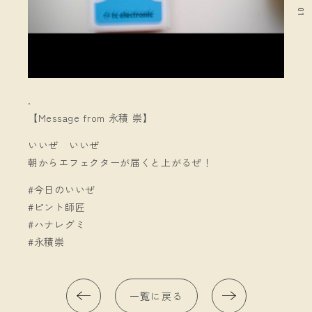
01
.
【Message from 永積 崇】
いいぜ いいぜ
朝からエフェクターが届くと上がるぜ！
#今日のいいぜ
#ピント師匠
#ハナレグミ
#永積崇
一覧に戻る