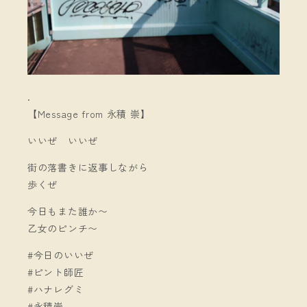
.
【Message from 永積 崇】
いいぜ いいぜ
街の落書きに返事しながら
歩くぜ
今日もまた誰か〜
乙女のピンチ〜
#今日のいいぜ
#ピント師匠
#ハナレグミ
#永積崇