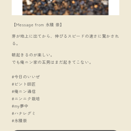
【Message from 永積 崇】
芽が地上に出てから、伸びるスピードの速さに驚かされ
る。
朝起きるのが楽しい。
でも俺ニン家の五男はまだ起きてこない。
#今日のいいぜ
#ピント師匠
#俺ニン通信
#ニンニク栽培
#my夢中
#ハナレグミ
#永積崇