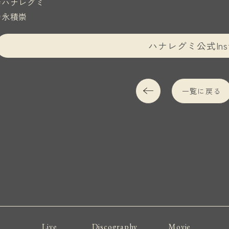
#ハナレグミ
#永積崇
ハナレグミ公式Inst
一覧に戻る
Live
Discography
Movie