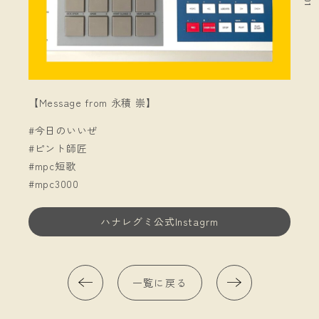
01
【Message from 永積 崇】
#今日のいいぜ
#ピント師匠
#mpc短歌
#mpc3000
ハナレグミ公式Instagrm
一覧に戻る