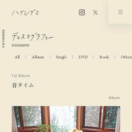
2026.08.08 03:36:15
DISCOGRAPHY
All
Album
Single
DVD
Book
Other
1st Album
音タイム
Album