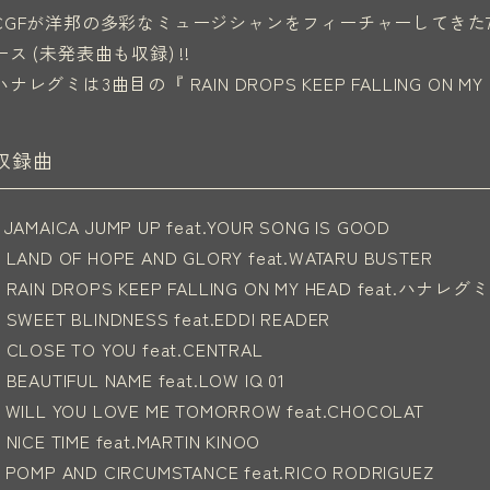
CGFが洋邦の多彩なミュージシャンをフィーチャーしてきた7
ース (未発表曲も収録) !!
ハナレグミは3曲目の『 RAIN DROPS KEEP FALLING ON
収録曲
1 JAMAICA JUMP UP feat.YOUR SONG IS GOOD
2 LAND OF HOPE AND GLORY feat.WATARU BUSTER
3 RAIN DROPS KEEP FALLING ON MY HEAD feat.ハナレグミ
4 SWEET BLINDNESS feat.EDDI READER
5 CLOSE TO YOU feat.CENTRAL
6 BEAUTIFUL NAME feat.LOW IQ 01
7 WILL YOU LOVE ME TOMORROW feat.CHOCOLAT
8 NICE TIME feat.MARTIN KINOO
9 POMP AND CIRCUMSTANCE feat.RICO RODRIGUEZ