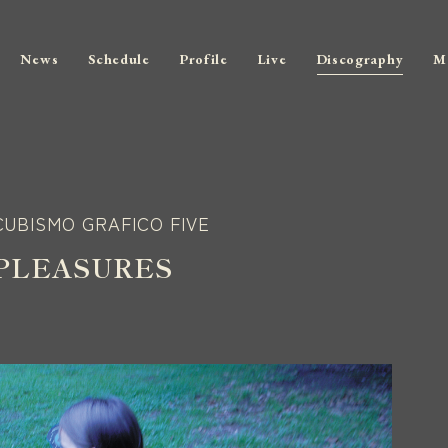
News
Schedule
Profile
Live
Discography
M
CUBISMO GRAFICO FIVE
PLEASURES