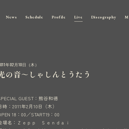
News
Schedule
Profile
Live
Discography
M
2011年02月10日（木）
光の音～しゃしんとうたう
SPECIAL GUEST：熊谷和徳
日時：2011年2月10日（木）
OPEN 18：00／START19：00
会場名：Ｚｅｐｐ Ｓｅｎｄａｉ