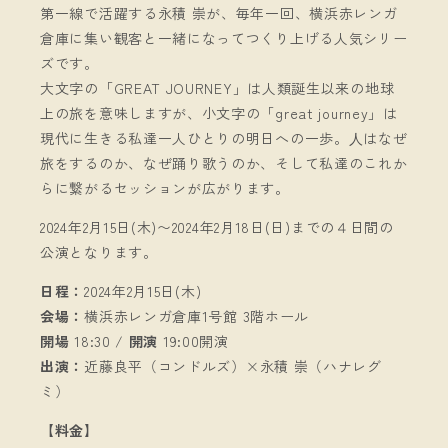
第一線で活躍する永積 崇が、毎年一回、横浜赤レンガ
倉庫に集い観客と一緒になってつくり上げる人気シリー
ズです。
大文字の「GREAT JOURNEY」は人類誕生以来の地球
上の旅を意味しますが、小文字の「great journey」は
現代に生きる私達一人ひとりの明日への一歩。⼈はなぜ
旅をするのか、なぜ踊り歌うのか、そして私達のこれか
らに繋がるセッションが広がります。
2024年2月15日(木)〜2024年2月18日(日)までの４日間の
公演となります。
日程：
2024年2月15日(木)
会場：
横浜赤レンガ倉庫1号館 3階ホール
開場
18:30 /
開演
19:00開演
出演：
近藤良平（コンドルズ）×永積 崇（ハナレグ
ミ）
【料金】