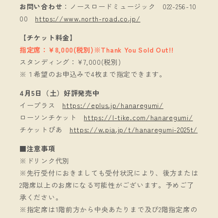
お問い合わせ
：ノースロードミュージック 022-256-10
00
https://www.north-road.co.jp/
【チケット料金】
指定席：¥8,000(税別)※Thank You Sold Out!!
スタンディング：¥7,000(税別)
※１希望のお申込みで4枚まで指定できます。
4月5日（土）好評発売中
イープラス
https://eplus.jp/hanaregumi/
ローソンチケット
https://l-tike.com/hanaregumi/
チケットぴあ
https://w.pia.jp/t/hanaregumi-2025t/
■注意事項
※ドリンク代別
※先行受付におきましても受付状況により、後方または
2階席以上のお席になる可能性がございます。予めご了
承ください。
※指定席は1階前方から中央あたりまで及び2階指定席の