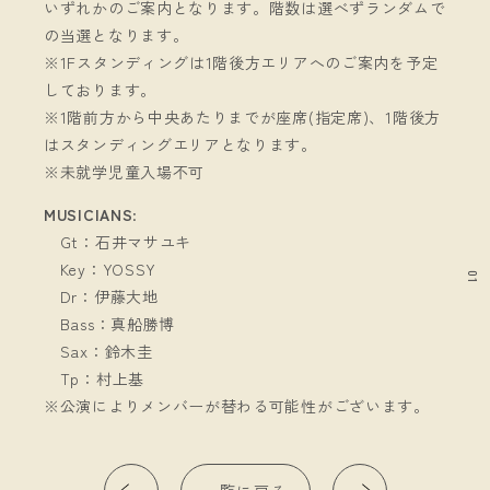
いずれかのご案内となります。階数は選べずランダムで
の当選となります。
※1Fスタンディングは1階後方エリアへのご案内を予定
しております。
※1階前方から中央あたりまでが座席(指定席)、1階後方
はスタンディングエリアとなります。
※未就学児童入場不可
MUSICIANS
:
Gt：石井マサユキ
Key：YOSSY
01
Dr：伊藤大地
Bass：真船勝博
Sax：鈴木圭
Tp：村上基
※公演によりメンバーが替わる可能性がございます。