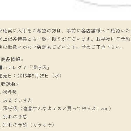
※確実に入手をご希望の方は、事前に各店舗様へご確認いた
※上記各特典ともに数に限りがございます。お早めにご予約
典の取扱いがない店舗もございます。予めご了承下さい。
<商品情報>
■ハナレグミ「深呼吸」
発売日：2016年5月25日（水）
<収録曲>
1. 深呼吸
2. あるてぃすと
3. 深呼吸（遠慮すんなよミズノ買ってやるよ ! ver.）
4. 別れの予感
5. 別れの予感（カラオケ）