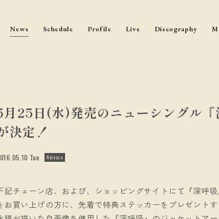
News
Schedule
Profile
Live
Discography
M
5月25日(水)発売のニューシングル
が決定！
016.05.10 Tue
Release
下記チェーン店、および、ショッピングサイトにて『深呼吸
をお買い上げの方に、先着で特典ステッカーをプレゼントす
永積が描いた自画像を使用した『深呼吸』のジャケットアー