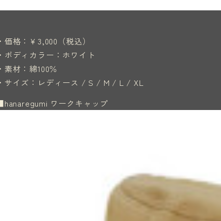
・価格：￥3,000（税込）
・ボディカラー：ホワイト
・素材：綿100％
・サイズ：レディース / S / M / L / XL
■hanaregumi ワークキャップ