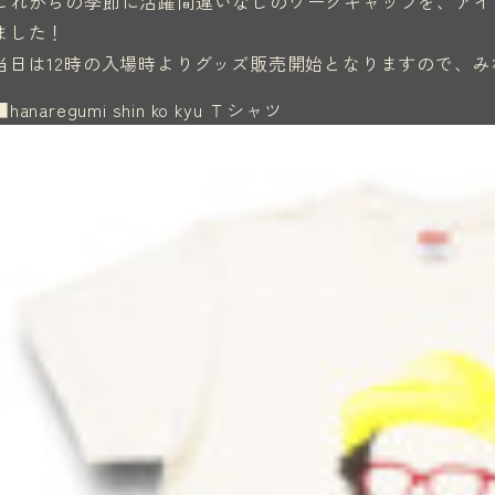
これからの季節に活躍間違いなしのワークキャップを、アイ
ました！
当日は12時の入場時よりグッズ販売開始となりますので、
■hanaregumi shin ko kyu Ｔシャツ