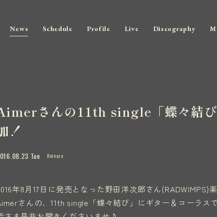
News
Schedule
Profile
Live
Discography
M
Aimerさんの11th single「蝶
加！
016.08.23 Tue
Release
2016年8月17日に発売となった野田洋次郎さん(RADWIMP
Aimerさんの、11th single「蝶々結び」にギター＆コー
皆さま是非お聞きくださいませ♪