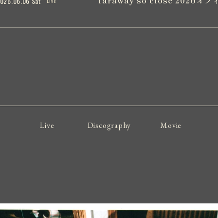
026.06.06 Sat
Live
Live
Discography
Movie