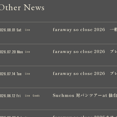
Other News
faraway so close 202
026.08.01 Sat
Live
faraway so close 202
026.07.20 Mon
Live
faraway so close 202
026.07.14 Tue
Live
Suchmos 対バンツアーat 仙
026.06.12 Fri
Live
Goods
faraway so close 20