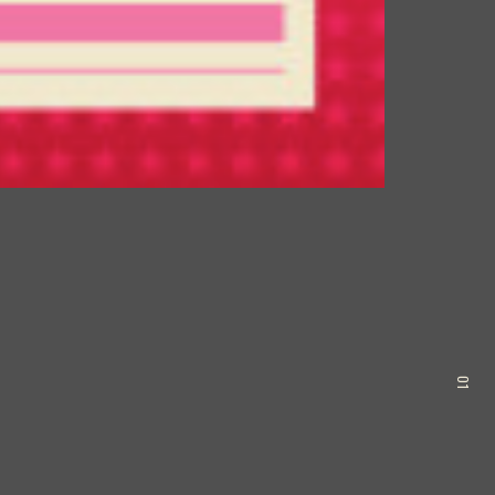
01
）
）