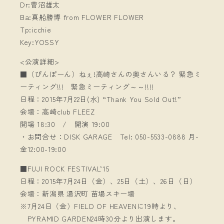
Dr:菅沼雄太
Ba:真船勝博 from FLOWER FLOWER
Tp:icchie
Key:YOSSY
<公演詳細>
■（ぴんぽーん）ねぇ!高崎さんの奥さんいる？ 緊急ミ
ーティング!!! 緊急ミーティング～～!!!!
日程：2015年7月22日(水) “Thank You Sold Out!”
会場：高崎club FLEEZ
開場 18:30 / 開演 19:00
・お問合せ：DISK GARAGE Tel: 050-5533-0888 月-
金12:00-19:00
■FUJI ROCK FESTIVAL’15
日程：2015年7月24日（金）、25日（土）、26日（日）
会場：新潟県 湯沢町 苗場スキー場
※7月24日（金）FIELD OF HEAVENに19時より、
PYRAMID GARDEN24時30分より出演します。