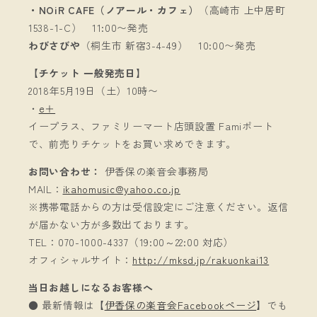
・NOiR CAFE（ノアール・カフェ）
（高崎市 上中居町
1538-1-C） 11:00〜発売
わびさびや
（桐生市 新宿3-4-49） 10:00〜発売
【チケット 一般発売日】
2018年5月19日（土）10時〜
・
e＋
イープラス、ファミリーマート店頭設置 Famiポート
で、前売りチケットをお買い求めできます。
お問い合わせ：
伊香保の楽音会事務局
MAIL：
ikahomusic@yahoo.co.jp
※携帯電話からの方は受信設定にご注意ください。返信
が届かない方が多数出ております。
TEL：070-1000-4337（19:00～22:00 対応）
オフィシャルサイト：
http://mksd.jp/rakuonkai13
当日お越しになるお客様へ
● 最新情報は【
伊香保の楽音会Facebookページ
】でも