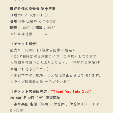
■伊香保の楽音会 第十三章
日程:
2018年6月24日（日)
会場:
千明仁泉亭 めぐみの間
開場：
16:00 /
開演：
16:30
※駐車場待機 15:30～
【チケット料金】
前売り：5,000円（全席自由席 / 税込）
※220名様限定のお座敷ライブ（自由席）となります。
※整理番号順での入場となります。〈千明仁泉亭第3駐
車場でお待ちください〉
※未就学児のご観覧、ご入場は禁止とさせて頂きます。
※ライブ観覧者対象 一泊プランあり
【チケット店頭販売店】
“Thank You Sold Out!”
2018年5月12日（土）販売開始
・楽水楽山 店頭
（渋川市 伊香保町 伊香保 45） 11:0
0〜発売