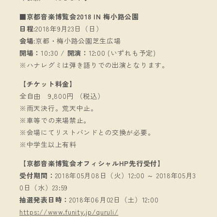
■京都音楽博覧会2018 IN 梅小路公園
日程:
2018年9月23日（日）
会場:
京都・梅小路公園芝生広場
開場：
10:30 /
開演：
12:00 (いずれも予定)
※ハナレグミは弾き語りでの出演となります。
【チケット料金】
全自由 9,800円 （税込）
※雨天決行。荒天中止。
※車等での来場禁止。
※会場にてリストバンドとの交換が必要。
※中学生以上有料
【京都音楽博覧会オフィシャルHP先行受付】
受付期間：
2018年05月08日（火）12:00 ～ 2018年05月3
0日（水）23:59
抽選発表日時：
2018年06月02日（土）12:00
https://www.funity.jp/quruli/