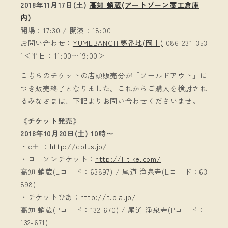
2018年11月17日(土)
高知 蛸蔵(アートゾーン藁工倉庫
内)
開場：17:30 / 開演：18:00
お問い合わせ：
YUMEBANCHI夢番地(岡山)
086-231-353
1＜平日：11:00〜19:00＞
こちらのチケットの店頭販売分が「ソールドアウト」に
つき販売終了となりました。これからご購入を検討され
るみなさまは、下記よりお問い合わせくださいませ。
《チケット発売》
2018年10月20日(土) 10時〜
・e＋ ：
http://eplus.jp/
・ローソンチケット：
http://l-tike.com/
高知 蛸蔵(Lコード：63897) / 尾道 浄泉寺(Lコード：63
898)
・チケットぴあ：
http://t.pia.jp/
高知 蛸蔵(Pコード：132-670) / 尾道 浄泉寺(Pコード：
132-671)