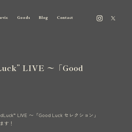
ovie
Goods
Blog
Contact
Luck” LIVE 〜「Good
odLuck” LIVE 〜「Good Luck セレクション」
ます！