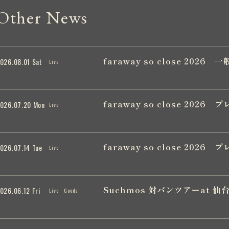
Other News
faraway so close 202
026.08.01 Sat
Live
faraway so close 202
026.07.20 Mon
Live
faraway so close 202
026.07.14 Tue
Live
Suchmos 対バンツアーat 仙
026.06.12 Fri
Live
Goods