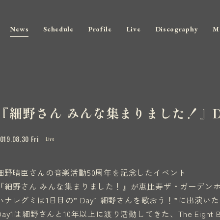
News
Schedule
Profile
Live
Discography
M
『細野さん みんな集まりました！』D
019.08.30 Fri
Live
細野晴臣さんの音楽活動50周年を記念したイベント
『細野さん みんな集まりました！』が恵比寿ザ・ガーデンホ
ハナレグミは1日目の” Day1 細野さんを歌おう！”に出演い
Day1は細野さんと10年以上に渡り活動してきた、The Eight