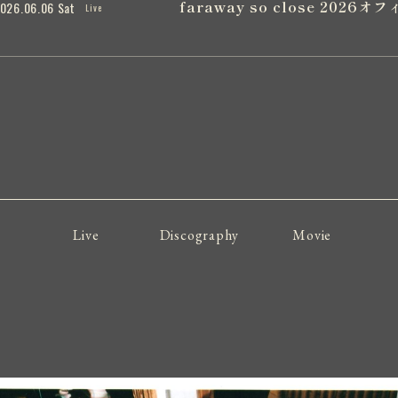
faraway so close 20
026.06.06 Sat
Live
Live
Discography
Movie