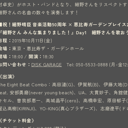
村卓史）がホスト・バンドとなり、細野さんをリスペクトす
細野さんの名曲の数々を演奏します！
■祝！細野晴臣 音楽活動50周年 × 恵比寿ガーデンプレイス
『細野さん みんな集まりました！』Day1 細野さんを歌お
日程：
2019年10月11日(金)
会場：
東京・恵比寿ザ・ガーデンホール
開場：
18:00 /
開演：
18:30
お問い合わせ：
DISK GARAGE
Tel: 050-5533-0888 (月-金12:
《出演》
The Eight Beat Combo：高田漣(G)、伊賀航(B)、伊藤大地(D
feat. 安部勇磨(never young beach)、UA、大貫妙子、角舘健悟
キセル、曽我部恵一、高城晶平(cero)、高橋幸宏、原田郁子
堀込高樹(KIRINJI)、YO-KING(真心ブラザーズ)、志磨遼
《チケット料金》