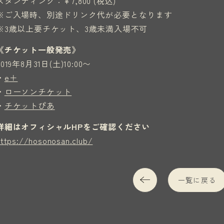
スタンディング：￥7,800 (税込)
※ご入場時、別途ドリンク代が必要となります
※3歳以上要チケット、3歳未満入場不可
《チケット一般発売》
2019年8月31日(土)10:00〜
・
e＋
・
ローソンチケット
・
チケットぴあ
詳細はオフィシャルHPをご確認ください
https://hosonosan.club/
一覧に戻る