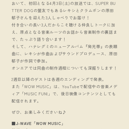
おいて、初回となる4月3日(土)の放送では、SUPER BU
TTER DOGの盟友でもあるレキシとクラムボンの原田
郁子さんを迎えた3人しゃべりでお届け！
付き合いの長い3人だからこそ聴ける仲良しトークに加
え、原点となる音楽ルーツのお話から音楽制作の裏話ま
で、たっぷり語り合います！
そして、ハナレグミのニューアルバム『発光帯』の表題
曲に、レキシが作曲およびサウンドプロデュース、原田
郁子が作詞で参加。
オンエアでは同曲の制作過程についても深掘りします！
2週目以降のゲストは各週のエンディングで発表。
また「WOW MUSIC」は、YouTubeで配信中の音楽メデ
ィア「MUSIC FUN!」で、後日映像コンテンツとしても
配信されます。
ぜひ、お楽しみくださいね♪
■J-WAVE「WOW MUSIC」