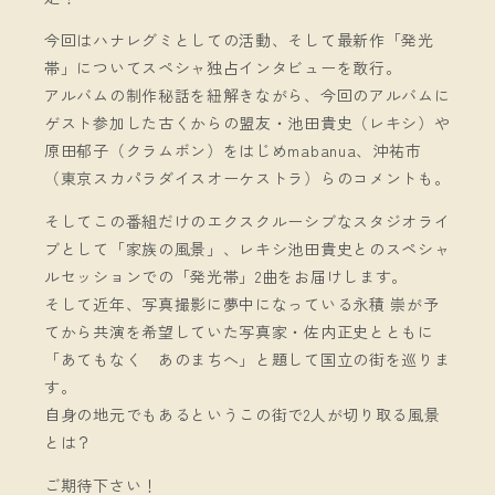
今回はハナレグミとしての活動、そして最新作「発光
帯」についてスペシャ独占インタビューを敢行。
アルバムの制作秘話を紐解きながら、今回のアルバムに
ゲスト参加した古くからの盟友・池田貴史（レキシ）や
原田郁子（クラムボン）をはじめmabanua、沖祐市
（東京スカパラダイスオーケストラ）らのコメントも。
そしてこの番組だけのエクスクルーシブなスタジオライ
ブとして「家族の風景」、レキシ池田貴史とのスペシャ
ルセッションでの「発光帯」2曲をお届けします。
そして近年、写真撮影に夢中になっている永積 崇が予
てから共演を希望していた写真家・佐内正史とともに
「あてもなく あのまちへ」と題して国立の街を巡りま
す。
自身の地元でもあるというこの街で2人が切り取る風景
とは？
ご期待下さい！