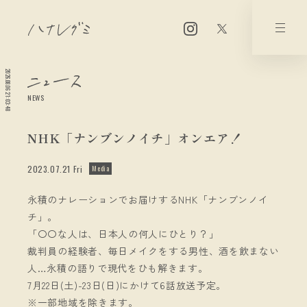
2026.08.06 21:03:48
NEWS
NHK「ナンブンノイチ」オンエア！
2023.07.21 Fri
Media
永積のナレーションでお届けするNHK「ナンブンノイ
チ」。
「〇〇な人は、日本人の何人にひとり？」
裁判員の経験者、毎日メイクをする男性、酒を飲まない
人…永積の語りで現代をひも解きます。
7月22日(土)-23日(日)にかけて6話放送予定。
※一部地域を除きます。