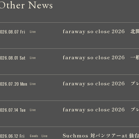
Other News
faraway so close 20
026.08.07 Fri
Live
faraway so close 202
026.08.01 Sat
Live
faraway so close 202
026.07.20 Mon
Live
faraway so close 202
026.07.14 Tue
Live
Suchmos 対バンツアーat 仙
026.06.12 Fri
Goods
Live