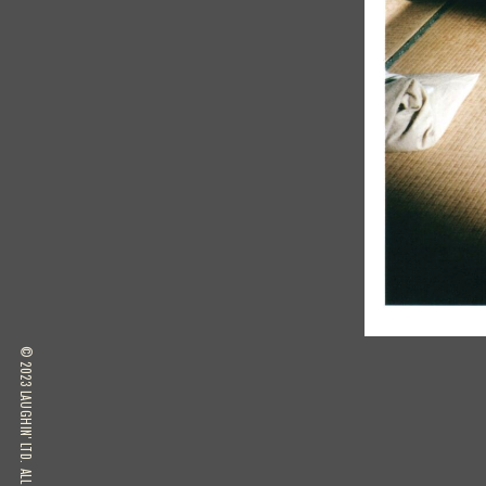
© 2023 LAUGHIN' LTD. ALL RIGHT RESERVED.