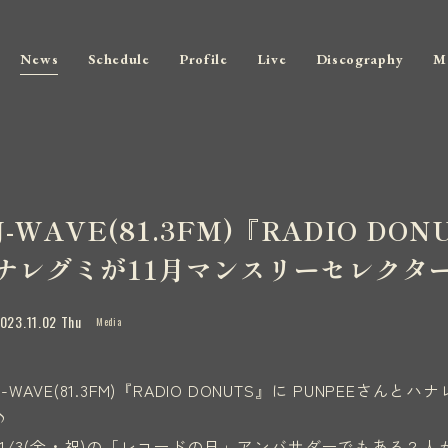
News
Schedule
Profile
Live
Discography
M
J-WAVE(81.3FM)『RADIO D
ナレグミが11月マンスリーセレクタ
023.11.02 Thu
Media
J-WAVE(81.3FM)『RADIO DONUTS』に PUNPEE
♪
11/3(金・祝)の「レコードの日」アンバサダーでもある２