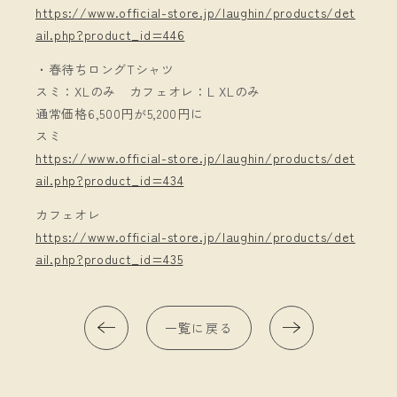
https://www.official-store.jp/laughin/products/det
ail.php?product_id=446
・春待ちロングTシャツ
スミ：XLのみ カフェオレ：L XLのみ
通常価格6,500円が5,200円に
スミ
https://www.official-store.jp/laughin/products/det
ail.php?product_id=434
カフェオレ
https://www.official-store.jp/laughin/products/det
ail.php?product_id=435
一覧に戻る