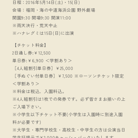
日程：2016年5月14日(土)・15(日)
会場：福岡・海の中道海浜公園 野外劇場
開園9:30 開場9:30 開演11:00
※雨天決行・荒天中止
※ハナレグミは15日(日)に出演
【チケット料金】
2日通し券:￥12,500
単日券:￥6,900 ＜学割あり＞
［4人組割引単日券］￥25,000
［手ぬぐい付単日券］￥7,500 ※ローソンチケット限定
＜学割あり＞
※料金は税込、入園料込。
※4人組割引は1枚での発券です。必ず皆さまお揃いの上
ご入場下さい。
※小学生以下チケット不要(小学生は入園時に別途入園
料が必要です)
※大学生・専門学校生・高校生・中学生の方は公演当日
学生証提示で¥2,000キャッシュバックいたします。