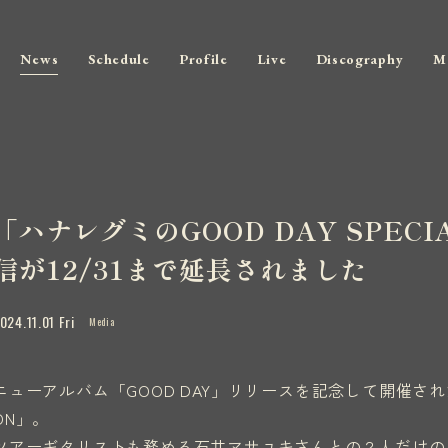
News
Schedule
Profile
Live
Discography
M
「ハナレグミのGOOD DAY SPECIA
信が12/31まで延長されました
024.11.01 Fri
Media
ニューアルバム「GOOD DAY」リリースを記念して開催された「ハナ
ON」。
ツアーギタリストも務める石井マサユキさんとの２人だけのス