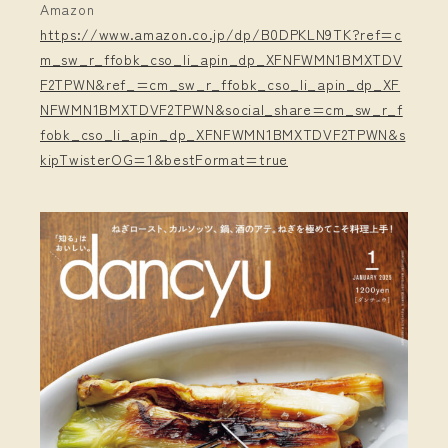
Amazon
https://www.amazon.co.jp/dp/B0DPKLN9TK?ref=c
m_sw_r_ffobk_cso_li_apin_dp_XFNFWMN1BMXTDV
F2TPWN&ref_=cm_sw_r_ffobk_cso_li_apin_dp_XF
NFWMN1BMXTDVF2TPWN&social_share=cm_sw_r_f
fobk_cso_li_apin_dp_XFNFWMN1BMXTDVF2TPWN&s
kipTwisterOG=1&bestFormat=true