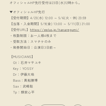
オフィシャルHP先行受付は23日(水)12時から。
▼オフィシャルHP先行
【受付期間】4/23(水) 12:00 ～ 5/6(火・休) 23:59
【当落・入金期間】5/9(金) 13:00 ～ 5/11(日) 21:00
【受付URL】
https://eplus.jp/hanaregumi/
・枚数制限：お一人様4枚まで
・受取方法：スマチケのみ
・発券開始日：公演日3日前～
【MUSICIANS】
Gt：石井マサユキ
Key：YOSSY
Dr：伊藤大地
Bass：真船勝博
Sax：武嶋聡
Tp：類家心平