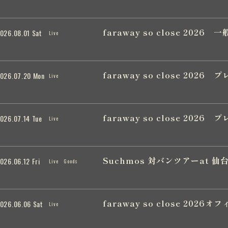
faraway so close 202
026.08.01 Sat
Live
faraway so close 202
026.07.20 Mon
Live
faraway so close 202
026.07.14 Tue
Live
Suchmos 対バンツアーat 仙
026.06.12 Fri
Live
Goods
faraway so close 20
026.06.06 Sat
Live