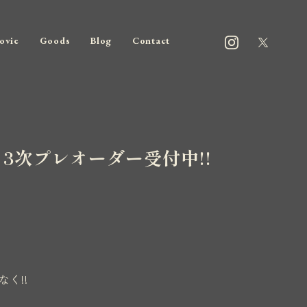
ovie
Goods
Blog
Contact
演 3次プレオーダー受付中!!
」
く!!