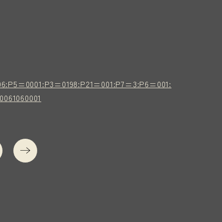
06:P5=0001:P3=0198:P21=001:P7=3:P6=001:
0061060001