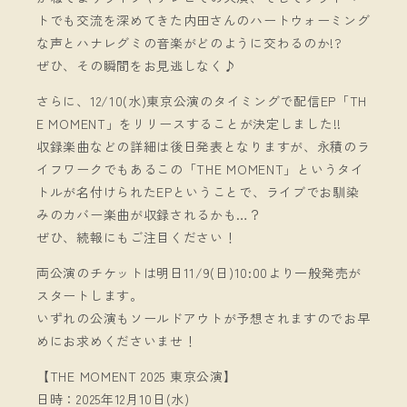
トでも交流を深めてきた内田さんのハートウォーミング
な声とハナレグミの音楽がどのように交わるのか!?
ぜひ、その瞬間をお見逃しなく♪
さらに、12/10(水)東京公演のタイミングで配信EP「TH
E MOMENT」をリリースすることが決定しました!!
収録楽曲などの詳細は後日発表となりますが、永積のラ
イフワークでもあるこの「THE MOMENT」というタイ
トルが名付けられたEPということで、ライブでお馴染
みのカバー楽曲が収録されるかも…？
ぜひ、続報にもご注目ください！
両公演のチケットは明日11/9(日)10:00より一般発売が
スタートします。
いずれの公演もソールドアウトが予想されますのでお早
めにお求めくださいませ！
【THE MOMENT 2025 東京公演】
日時：2025年12月10日(水)