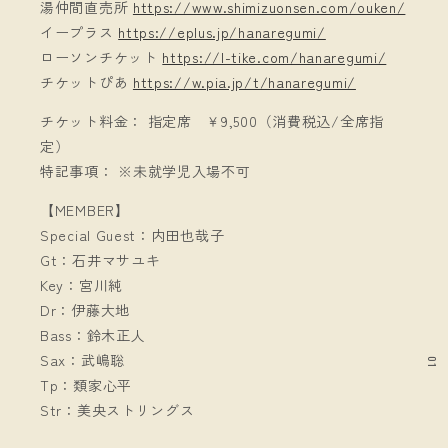
湯仲間直売所
https://www.shimizuonsen.com/ouken/
イープラス
https://eplus.jp/hanaregumi/
ローソンチケット
https://l-tike.com/hanaregumi/
チケットぴあ
https://w.pia.jp/t/hanaregumi/
チケット料金： 指定席 ￥9,500（消費税込/全席指
定）
特記事項： ※未就学児入場不可
【MEMBER】
Special Guest：内田也哉子
Gt：石井マサユキ
Key：宮川純
Dr：伊藤大地
Bass：鈴木正人
Sax：武嶋聡
01
Tp：類家心平
Str：美央ストリングス