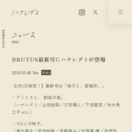
2026.08.06 14:03:43
NEWS
BRUTUS最新号にハナレグミが登場
2026.02.05 Thu
Media
【2月2日発売！】最新号は「椅子と、居場所。」
・アトリエと、 創造の座。
（ハナレグミ／山田由梨／三宅瑠人／下田昌克／冷水希
三子 etc.）
・100人の椅子。
（東出昌大／武田砂鉄／京極風斗／加賀美 健／井伊百