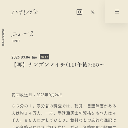
2026.08.06 19:48:58
TOPICS
2025.03.04 Tue
Media
【再】ナンブンノイチ(11)午後7:55〜
初回放送日：2023年9月24日
８５分の１。厚労省の調査では、聴覚・言語障害がある
人は約３４万人。一方、手話通訳士の資格をもつ人は４
千人。８５人に対してひとり。裁判などの公的な通訳は
この資格がなければ担えない。だが、資格試験が難関の