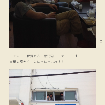
01
ヨッシー 伊賀さん 菅沼君 でーーーす
楽屋の窓から こにゃにゃちわ！！