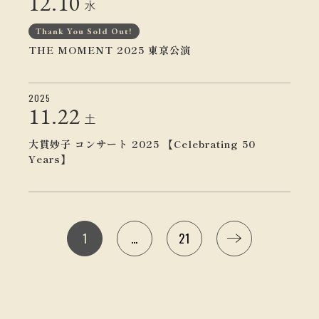
12.
10
水
Thank You Sold Out!
THE MOMENT 2025 東京公演
2025
11.
22
土
大貫妙子 コンサート 2025 【Celebrating 50
Years】
1
…
21