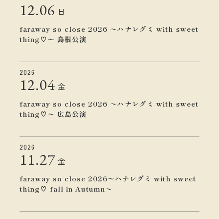
12.
06
日
faraway so close 2026 〜ハナレグミ with sweet
thing♡〜 島根公演
2026
12.
04
金
faraway so close 2026 〜ハナレグミ with sweet
thing♡〜 広島公演
2026
11.
27
金
faraway so close 2026〜ハナレグミ with sweet
thing♡ fall in Autumn〜