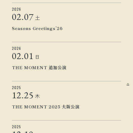
2026
02.
07
土
Seasons Greetings’26
2026
02.
01
日
THE MOMENT 追加公演
2025
12.
25
木
THE MOMENT 2025 大阪公演
2025