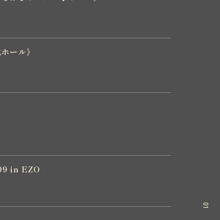
化ホール》
9 in EZO
01