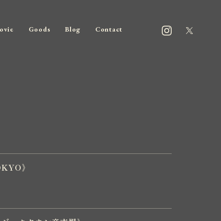
ovie
Goods
Blog
Contact
》
OKYO》