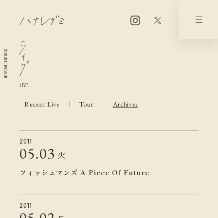
2026.08.10 04:59:01
LIVE
Recent Live
Tour
Archives
2011
05.
03
火
フィッシュマンズ A Piece Of Future
2011
05.
02