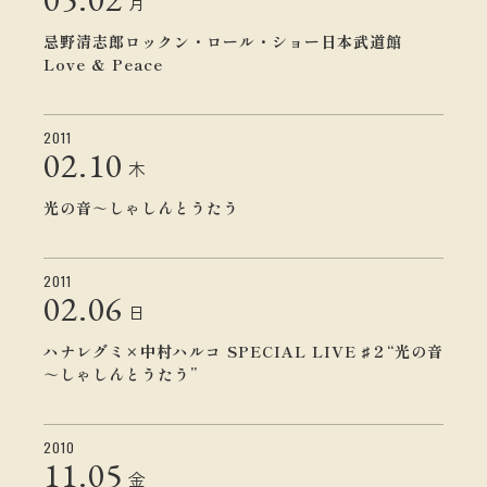
月
忌野清志郎ロックン・ロール・ショー日本武道館
Love & Peace
2011
02.
10
木
光の音～しゃしんとうたう
2011
02.
06
日
ハナレグミ×中村ハルコ SPECIAL LIVE ♯２“光の音
～しゃしんとうたう”
2010
11.
05
金