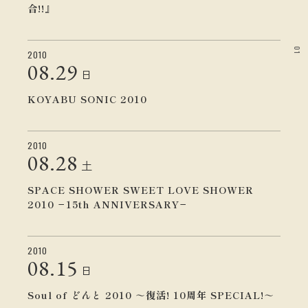
合!!』
01
2010
08.
29
日
KOYABU SONIC 2010
2010
08.
28
土
SPACE SHOWER SWEET LOVE SHOWER
2010 −15th ANNIVERSARY−
2010
08.
15
日
Soul of どんと 2010 ～復活! 10周年 SPECIAL!～